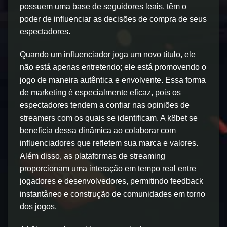
possuem uma base de seguidores leais, têm o
poder de influenciar as decisões de compra de seus
espectadores.
Quando um influenciador joga um novo título, ele
não está apenas entretendo; ele está promovendo o
jogo de maneira autêntica e envolvente. Essa forma
de marketing é especialmente eficaz, pois os
espectadores tendem a confiar nas opiniões de
streamers com os quais se identificam. A k8bet se
beneficia dessa dinâmica ao colaborar com
influenciadores que refletem sua marca e valores.
Além disso, as plataformas de streaming
proporcionam uma interação em tempo real entre
jogadores e desenvolvedores, permitindo feedback
instantâneo e construção de comunidades em torno
dos jogos.