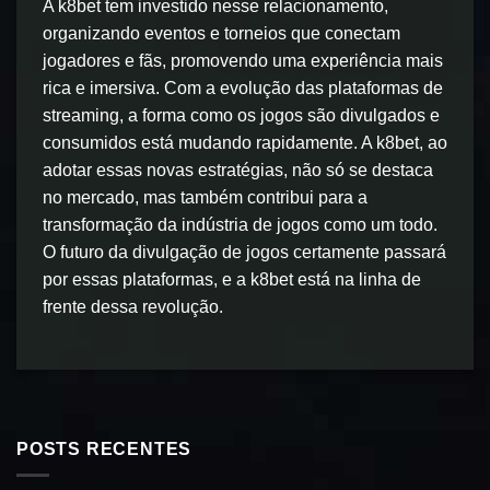
A k8bet tem investido nesse relacionamento,
organizando eventos e torneios que conectam
jogadores e fãs, promovendo uma experiência mais
rica e imersiva. Com a evolução das plataformas de
streaming, a forma como os jogos são divulgados e
consumidos está mudando rapidamente. A k8bet, ao
adotar essas novas estratégias, não só se destaca
no mercado, mas também contribui para a
transformação da indústria de jogos como um todo.
O futuro da divulgação de jogos certamente passará
por essas plataformas, e a k8bet está na linha de
frente dessa revolução.
POSTS RECENTES